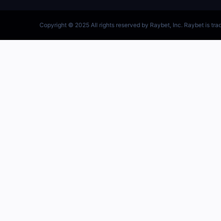
跳
至
内
容