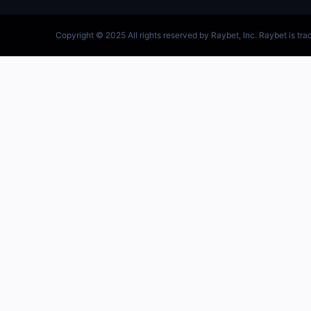
跳
至
内
容